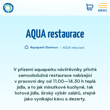
MENU
AQUA restaurace
Aquapark Olomouc
– AQUA restaurace
V přízemí aquaparku návštěvníky přivítá
samoobslužná restaurace nabízející
v pracovní dny od 11.00–14.30 h teplá
jídla, a to jak minutkové kuchyně, tak
hotová jídla, široký výběr salátů, stejně
jako vynikající kávu a dezerty.