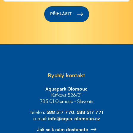
PŘIHLÁSIT
Rychlý kontakt
Aquapark Olomouc
Kafkova 526/21
783 01 Olomouc - Slavonín
telefon:
588 517 770
,
588 517 771
e-mail:
info@aqua-olomouc.cz
Jak se k nám dostanete