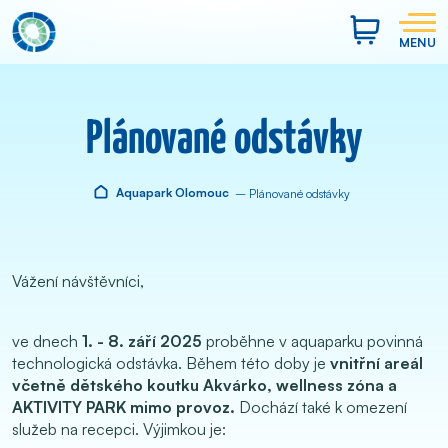
MENU
Plánované odstávky
Aquapark Olomouc
– Plánované odstávky
Vážení návštěvníci,
ve dnech
1. - 8. září 2025
proběhne v aquaparku povinná
technologická odstávka. Během této doby je
vnitřní areál
včetně dětského koutku Akvárko, wellness zóna a
AKTIVITY PARK mimo provoz.
Dochází také k omezení
služeb na recepci. Výjimkou je: