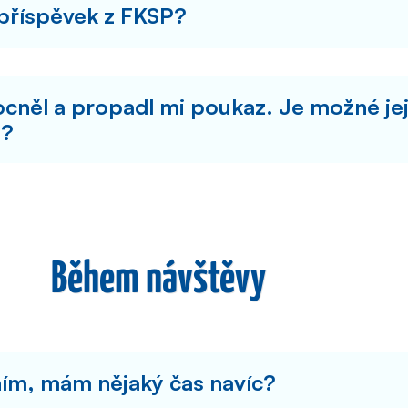
 příspěvek z FKSP?
něl a propadl mi poukaz. Je možné jej
ý?
Během návštěvy
áním, mám nějaký čas navíc?