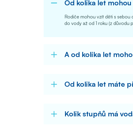
Od kolika let mohou 
Rodiče mohou vzít děti s sebou d
do vody až od 1 roku (z důvodu p
A od kolika let moho
Od kolika let máte p
Kolik stupňů má vo