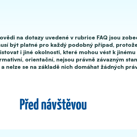
vědi na dotazy uvedené v rubrice FAQ jsou zobe
sí být platné pro každý podobný případ, protož
tovat i jiné okolnosti, které mohou vést k jinému
rmativní, orientační, nejsou právně závazným sta
 a nelze se na základě nich domáhat žádných práv
Před návštěvou