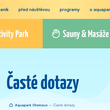
ceník
před návštěvou
programy
o aquapa
ivity Park
Sauny & Masáže
Časté dotazy
Aquapark Olomouc
– Časté dotazy