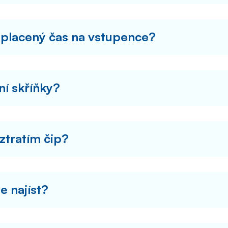
aplacený čas na vstupence?
ní skříňky?
ztratím čip?
 najíst?