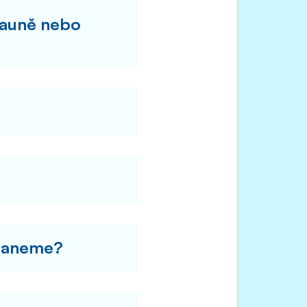
 sauně nebo
ostaneme?