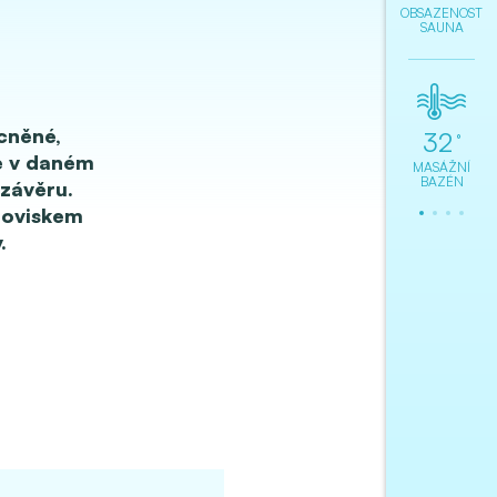
OBSAZENOST
SAUNA
cněné,
32
28
°
°
e v daném
MASÁŽNÍ
REKREAČNÍ
BAZÉN
BAZÉN
 závěru.
S VÝPLAVEM
noviskem
.