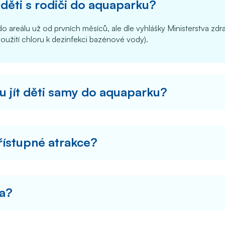
děti s rodiči do aquaparku?
o areálu už od prvních měsíců, ale dle vyhlášky Ministerstva zdr
oužití chloru k dezinfekci bazénové vody).
u jít děti samy do aquaparku?
řístupné atrakce?
da?