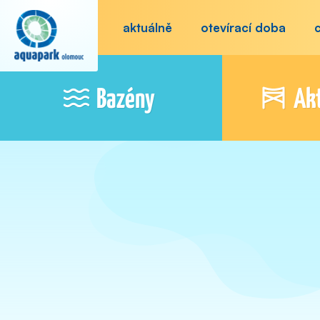
aktuálně
otevírací doba
Bazény
Akt