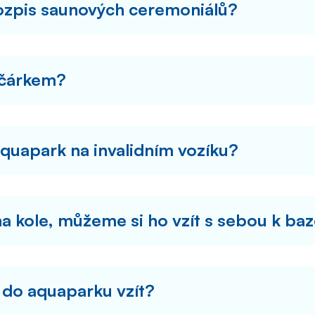
rozpis saunových ceremoniálů?
očárkem?
aquapark na invalidním vozíku?
na kole, můžeme si ho vzít s sebou k ba
 do aquaparku vzít?