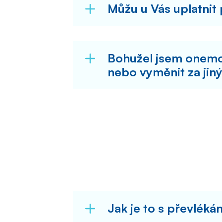
Můžu u Vás uplatnit
Bohužel jsem onemoc
nebo vyměnit za jin
Jak je to s převlék