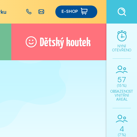
rku
E-SHOP
Dětský koutek
NYNÍ
OTEVŘENO
57
(15 %)
OBSAZENOST
VNITŘNÍ
AREÁL
4
(7 %)