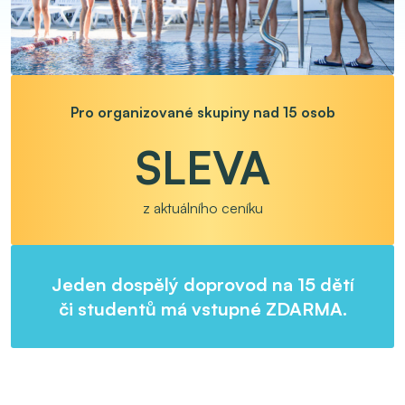
Pro organizované skupiny nad 15 osob
SLEVA
z aktuálního ceníku
Jeden dospělý doprovod na 15 dětí
či studentů má vstupné ZDARMA.