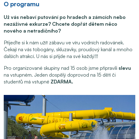
O programu
Už vás nebaví putování po hradech a zámcích nebo
nezáživné exkurze? Chcete dopřát dětem něco
nového a netradičního?
Přijeďte si k nám užít zábavu ve víru vodních radovánek.
Čekají na vás tobogány, skluzavky, proudový kanál a mnoho
dalších atrakcí. U nás si přijde na své každý!!!
Pro organizované skupiny nad 15 osob jsme připravili
slevu
na vstupném. Jeden dospělý doprovod na 15 dětí či
studentů má vstupné
ZDARMA.